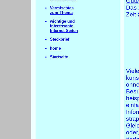
Gute
Das Z
Vermischtes
zum Thema
Zeit
wichtige und
interessante
Internet-Seiten
Steckbrief
home
Startseite
Viel
küns
ohne
Besu
beisp
einf
Info
stra
Glei
oder