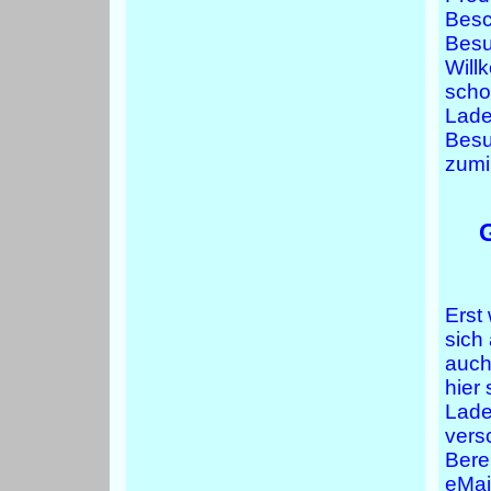
Besc
Besu
Will
scho
Lade
Besuc
zumi
Erst 
sich
auch
hier
Lade
versc
Bere
eMai