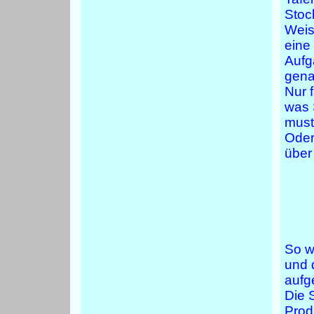
Stoc
Weis
eine
Aufg
gena
Nur 
was 
must
Oder
über
So w
und d
aufg
Die 
Prod