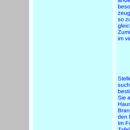
ände
beso
zeug
so z
glei
Zumi
im v
Stell
such
best
Sie 
Haus
Bran
den 
Im F
Tafe