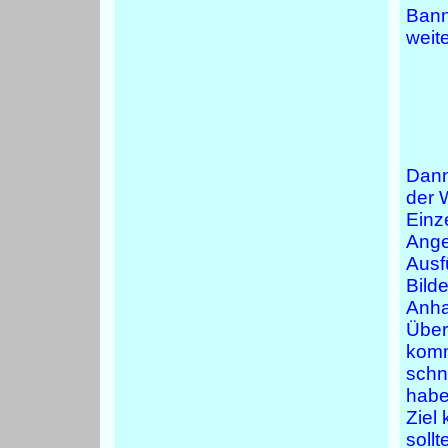
Banne
weit
Dann
der 
Einz
Ange
Ausf
Bilde
Anha
Über
komm
schn
haben
Ziel
soll