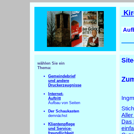
Kir
Aufb
Site
wählen Sie ein
Thema:
Gemeindebrief
Zum
und andere
Druckerzeugnisse
Internet-
Ingm
Auftritt
Aufbau von Seiten
Stic
Der Schaukasten
Alle
demnächst
Das 
Klientenpflege
einf
und Service-
freundlichkeit